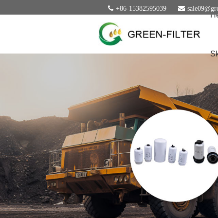
+86-15382595039
sale09@gre
H
Sk