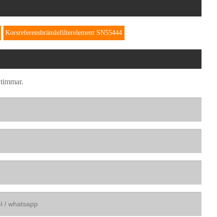
Korsreferensbränslefilterelement SN55444
 timmar.