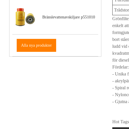
Trådsto
Bränslevattenavskiljare p551010
Grönfilte
enkelt at
formgjute
bort ståe
Alla nya produkter
ludd vid
kvadratme
för diese
Fördelar:
- Unika f
- akrylpä
- Spiral 
- Nylonc
- Gjutna
Hot Tags: