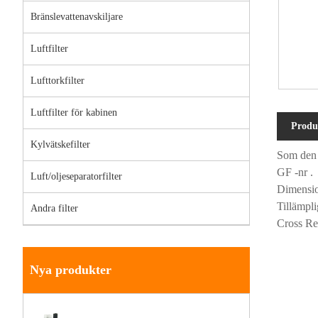
Bränslevattenavskiljare
Luftfilter
Lufttorkfilter
Luftfilter för kabinen
Produ
Kylvätskefilter
Som den p
GF -nr 
Luft/oljeseparatorfilter
Dimensi
Tillämpli
Andra filter
Cross R
Nya produkter