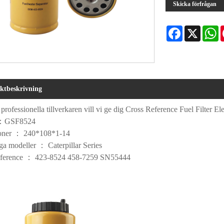
Skicka förfrågan
Facebook
X
W
ktbeskrivning
rofessionella tillverkaren vill vi ge dig Cross Reference Fuel Filter 
.：GSF8524
oner ： 240*108*1-14
ga modeller ： Caterpillar Series
eference ： 423-8524 458-7259 SN55444