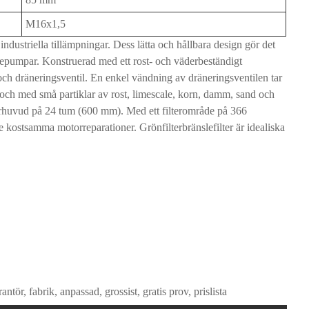
M16x1,5
 industriella tillämpningar. Dess lätta och hållbara design gör det
nslepumpar. Konstruerad med ett rost- och väderbeständigt
ch dräneringsventil. En enkel vändning av dräneringsventilen tar
l och med små partiklar av rost, limescale, korn, damm, sand och
lterhuvud på 24 tum (600 mm). Med ett filterområde på 366
re kostsamma motorreparationer. Grönfilterbränslefilter är idealiska
tör, fabrik, anpassad, grossist, gratis prov, prislista