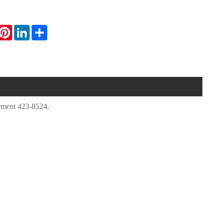
hatsApp
Pinterest
LinkedIn
Share
Element 423-8524.