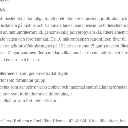
rlek
rbränslefilter är lämpliga för ett brett utbud av bränslen i jordbruks- och
t installera på mobila och stationära tankar samt bensin- och dieselbrä
t aluminiumfilterhuvud, genomskinlig polypropylenskål, filterelement o
nde vatten och föroreningar. De 10 mikronpapperspatronfiltren filter til
 en tyngdkraftsflödeshastighet på 19 liter per minut (5 gpm) med en fi
ter fångar patronen fler partiklar, vilket innebär renare bränsle och fär
l-, kerosin- och bensin.
iltermedier som ger oöverträffat skydd
rlor som förhindrar grupp
roving som ger större veckstabilitet och maximal smutshållningsförmåga
entrör som förhindrar metallföroreningar
 ändkåpor som förhindrar läckor
 Cross Reference Fuel Filter Element 423-8524, Kina, tillverkare, leveran