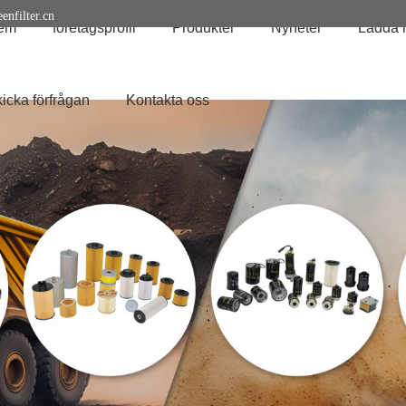
enfilter.cn
em
företagsprofil
Produkter
Nyheter
Ladda 
icka förfrågan
Kontakta oss