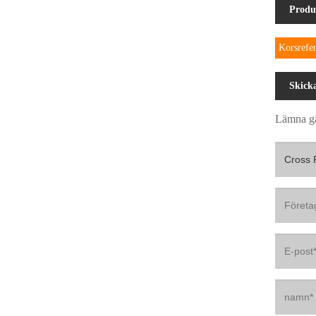
Produ
Korsrefe
Skick
Lämna gä