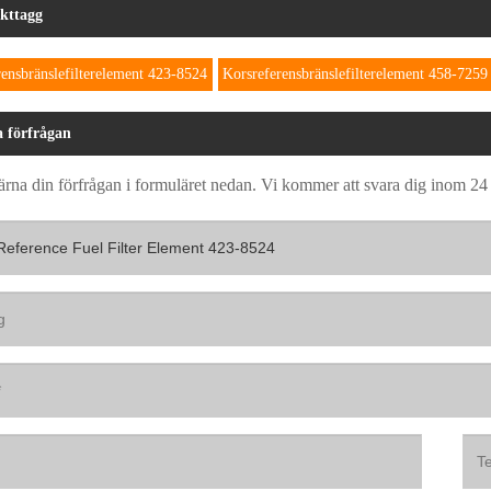
kttagg
rensbränslefilterelement 423-8524
Korsreferensbränslefilterelement 458-7259
a förfrågan
rna din förfrågan i formuläret nedan. Vi kommer att svara dig inom 24