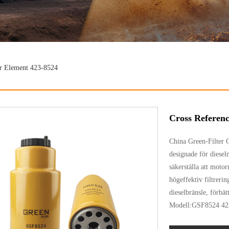
er Element 423-8524
Cross Referenc
China Green-Filter 
designade för dieselm
säkerställa att motor
högeffektiv filtrerin
dieselbränsle, förbä
Modell:GSF8524 42