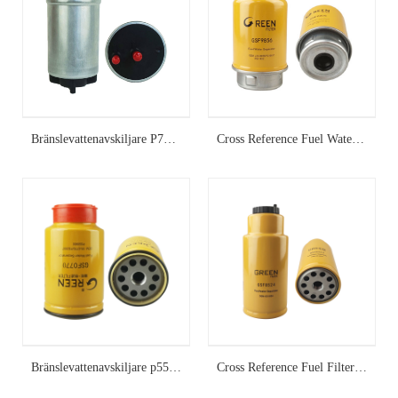
Bränslevattenavskiljare P765325
Cross Reference Fuel Water Separator FS19917
Bränslevattenavskiljare p551010
Cross Reference Fuel Filter Element 423-8524