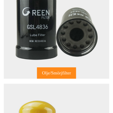
Olje/smörjfilter