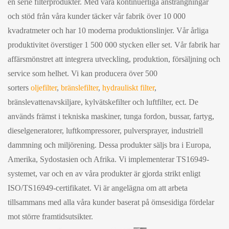
en serie filterprodukter. Med våra kontinuerliga ansträngningar
och stöd från våra kunder täcker vår fabrik över 10 000
kvadratmeter och har 10 moderna produktionslinjer. Vår årliga
produktivitet överstiger 1 500 000 stycken eller set. Vår fabrik har
affärsmönstret att integrera utveckling, produktion, försäljning och
service som helhet. Vi kan producera över 500
sorters
oljefilter
,
bränslefilter
,
hydrauliskt filter
,
bränslevattenavskiljare, kylvätskefilter och luftfilter, ect. De
används främst i tekniska maskiner, tunga fordon, bussar, fartyg,
dieselgeneratorer, luftkompressorer, pulversprayer, industriell
dammning och miljörening. Dessa produkter säljs bra i Europa,
Amerika, Sydostasien och Afrika. Vi implementerar TS16949-
systemet, var och en av våra produkter är gjorda strikt enligt
ISO/TS16949-certifikatet. Vi är angelägna om att arbeta
tillsammans med alla våra kunder baserat på ömsesidiga fördelar
mot större framtidsutsikter.