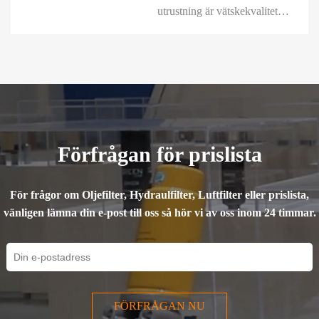
utrustning är vätskekvaliteten
en kritisk komponent för
hydraulsystemets
tillförlitlighet.
Partikelförorening eller
förekomst av vatten i oljan är
den enskilt viktigaste orsaken
till fel och haveri i dessa
Förfrågan för prislista
system. Därför spelar
filtrering en a...
För frågor om Oljefilter, Hydraulfilter, Luftfilter eller prislista,
vänligen lämna din e-post till oss så hör vi av oss inom 24 timmar.
FÖRFRÅGAN NU