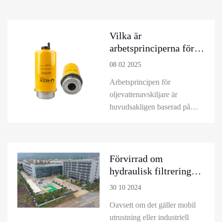
utbud av högkvalitativa
filtreringslösningar för dina
byggmaskiner. Våra filter
Vilka är
kommer från ledande
arbetsprinciperna för
tillverkare och erbjuder
bränslevattenavskiljare?
08 02 2025
optimal prestanda även under
Arbetsprincipen för
hårda förhållanden.
oljevattenavskiljare är
huvudsakligen baserad på
fysiska principer, vanligtvis
separerar olja och vatten
enligt deras olika tätheter.
Efter att det oljiga
Förvirrad om
avloppsvattnet kommer in i
hydraulisk filtrering?
separatorn, på grund av den
Knäck dimman och bli
30 10 2024
lägre oljens densitet jämfört
skicklig på avancerad
Oavsett om det gäller mobil
med vatten, kommer oljan att
hydraulisk filterteknik!
utrustning eller industriell
flyta på va...