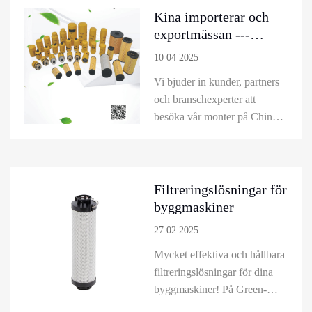
Kina importerar och
exportmässan ---
Grönfilter hydrauliska
10 04 2025
filterlösningar
Vi bjuder in kunder, partners
och branschexperter att
besöka vår monter på China
Import and Export Fair
(Canton Fair) Pavilion. Lär
dig mer om våra senaste
innovationer, inklusive
Filtreringslösningar för
oljefilter, hydrauliska filter
byggmaskiner
och andra filter, och utforska
27 02 2025
hur Green-Filters lösningar
Mycket effektiva och hållbara
driver effektivitet, tillförli...
filtreringslösningar för dina
byggmaskiner! På Green-
Filter erbjuder vi ett brett